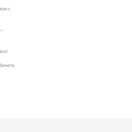
язи с
 -
ась!
бинета,