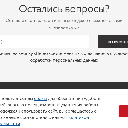
Остались вопросы?
Оставьте свой телефон и наш менеджер свяжется с вами
в течение суток
ПОЗВОНИТ
имая на кнопку «Перезвоните мне» Вы соглашаетесь с услов
обработки персональных данных
родукции
Услуги
Акции
О компании
Где купить
спользует файлы
cookie
для обеспечения удобства
лей, анализа посещаемости и улучшения работы
одолжая использовать сайт, вы соглашаетесь с
 данных в соответствии с нашей
Политикой
иальности