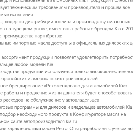
е для использования в автомобилях Kia. Продукция полность
твует техническим требованиям производителя и прошла все
мые испытания.
isi, лидер по дистрибуции топлива и производству смазочных
ов на турецком рынке, имеет опыт работы с брендом Kia с 201
 преимущества партнёрства:
ьные импортные масла доступны в официальных дилерских ц
ассортимент продукции позволяет удовлетворить потребнос
ельцев любой модели Kia
зводстве продукции используется только высококачественно
европейских и американских производителей
ное брендирование «Рекомендовано для автомобилей Kia»
е работы и продление жизни двигателя будет способствовать
 расходов на обслуживание у автовладельцев
говые программы для дилеров и владельцев автомобилей Kia
подбор необходимого продукта в Конфигураторе масла на
ном сайте автопроизводителя kia.ru
ие характеристики масел Petrol Ofisi разработаны с учётом вс