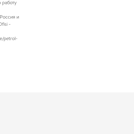
 работу
Россия и
isi -
e/petrol-