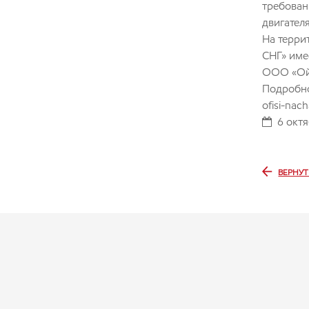
требован
двигател
На терри
СНГ» име
ООО «Ой
Подробно
ofisi-nac
6 окт
ВЕРНУТ