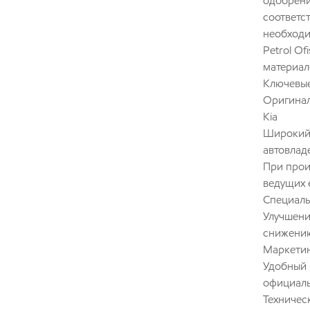
одобрени
соответс
необходи
Petrol Of
материал
Ключевые
Оригинал
Kia
Широкий 
автовлад
При прои
ведущих 
Специаль
Улучшени
снижению
Маркетин
Удобный 
официаль
Техническ