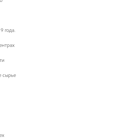
ю
9 года.
ентрах
ти
е сырье
ех