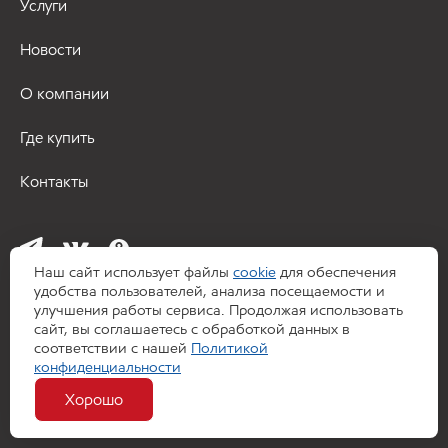
Услуги
Новости
О компании
Где купить
Контакты
Наш сайт использует файлы
cookie
для обеспечения
удобства пользователей, анализа посещаемости и
улучшения работы сервиса. Продолжая использовать
сайт, вы соглашаетесь с обработкой данных в
соответствии с нашей
Политикой
© 2026 ООО «Сакура Оил»
конфиденциальности
Обратная связь
Хорошо